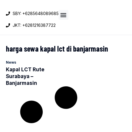
SBY: +6285648089685
JKT: +6281216387722
Sewa Kapal LCT
harga sewa kapal lct di banjarmasin
News
Kapal LCT Rute
Surabaya –
Banjarmasin