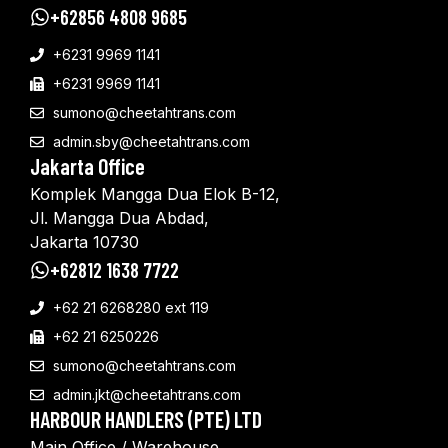
+62856 4808 9685
+6231 9969 1141
+6231 9969 1141
sumono@cheetahtrans.com
admin.sby@cheetahtrans.com
Jakarta Office
Komplek Mangga Dua Elok B-12,
Jl. Mangga Dua Abdad,
Jakarta 10730
+62812 1638 7722
+62 21 6268280 ext 119
+62 21 6250226
sumono@cheetahtrans.com
admin.jkt@cheetahtrans.com
HARBOUR HANDLERS (PTE) LTD
Main Office / Warehouse