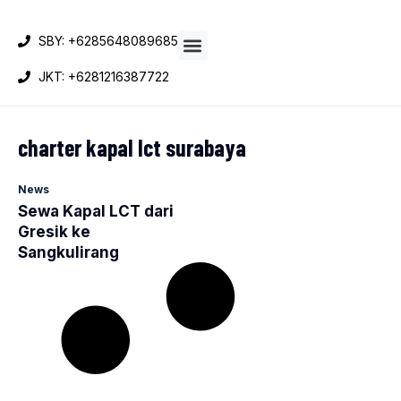
SBY: +6285648089685
JKT: +6281216387722
Sewa Kapal LCT
charter kapal lct surabaya
News
Sewa Kapal LCT dari
Gresik ke
Sangkulirang