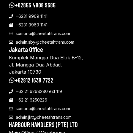
+62856 4808 9685
+6231 9969 1141
+6231 9969 1141
sumono@cheetahtrans.com
admin.sby@cheetahtrans.com
Jakarta Office
Komplek Mangga Dua Elok B-12,
Jl. Mangga Dua Abdad,
Jakarta 10730
+62812 1638 7722
+62 21 6268280 ext 119
+62 21 6250226
sumono@cheetahtrans.com
admin.jkt@cheetahtrans.com
HARBOUR HANDLERS (PTE) LTD
Main Office / Warehouse