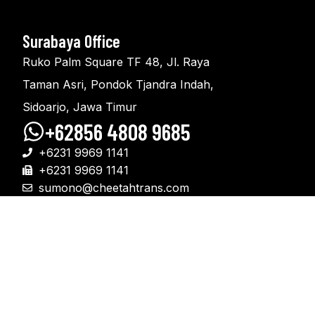
Surabaya Office
Ruko Palm Square TF 48, Jl. Raya
Taman Asri, Pondok Tjandra Indah,
Sidoarjo, Jawa Timur
+62856 4808 9685
+6231 9969 1141
+6231 9969 1141
sumono@cheetahtrans.com
admin.sby@cheetahtrans.com