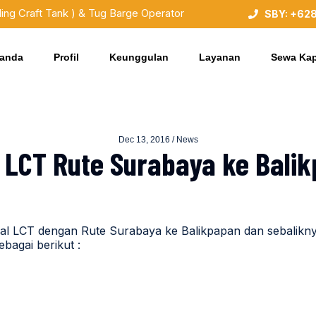
ding Craft Tank ) & Tug Barge Operator
SBY: +62
randa
Profil
Keunggulan
Layanan
Sewa Kap
Dec 13, 2016 /
News
 LCT Rute Surabaya ke Bali
l LCT dengan Rute Surabaya ke Balikpapan dan sebalikn
agai berikut :