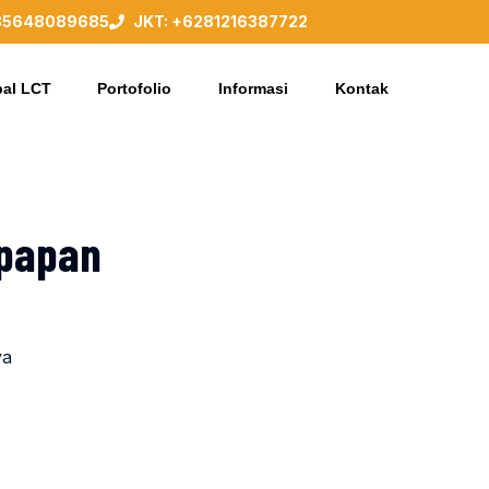
85648089685
JKT: +6281216387722
al LCT
Portofolio
Informasi
Kontak
kpapan
ya