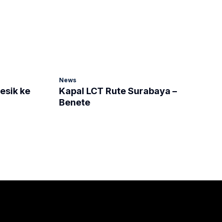
News
esik ke
Kapal LCT Rute Surabaya –
Benete