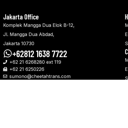
Jakarta Office
H
Komplek Mangga Dua Elok B-12,
M
Jl. Mangga Dua Abdad,
E
Jakarta 10730
S
C
+62812 1638 7722
M
+62 21 6268280 ext 119
+62 21 6250226
E
sumono@cheetahtrans.com
S
admin.jkt@cheetahtrans.com