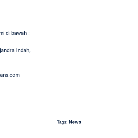
i di bawah :
jandra Indah,
rans.com
News
Tags: